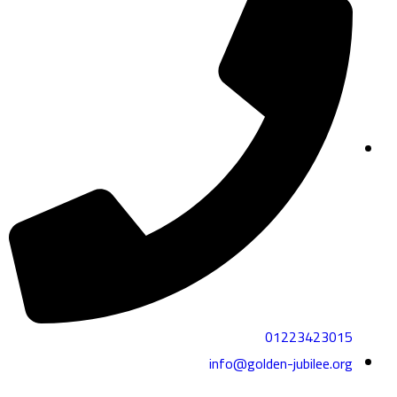
01223423015
info@golden-jubilee.org